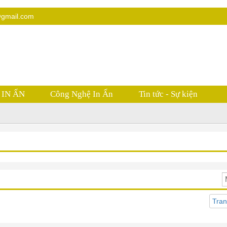
@gmail.com
 IN ẤN
Công Nghệ In Ấn
Tin tức - Sự kiện
Sắp xếp theo
Tran