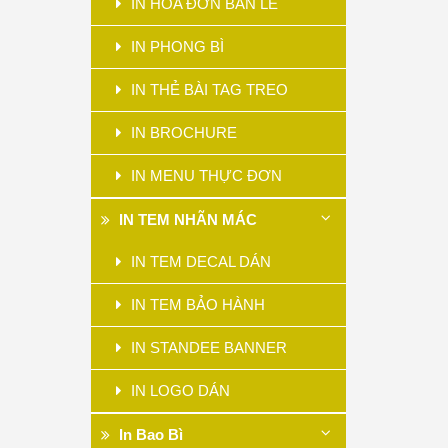
IN HÓA ĐƠN BÁN LẺ
IN PHONG BÌ
IN THẺ BÀI TAG TREO
IN BROCHURE
IN MENU THỰC ĐƠN
IN TEM NHÃN MÁC
IN TEM DECAL DÁN
IN TEM BẢO HÀNH
IN STANDEE BANNER
IN LOGO DÁN
In Bao Bì